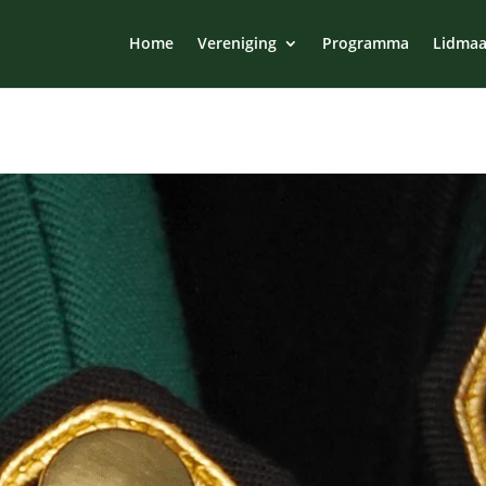
Home
Vereniging
Programma
Lidmaa
Programma 2026
Jaarvergadering: vrijdag 13 maart
Gildeavond: zaterdag 25 april.
Pinksterfeest: zaterdag 23 mei.
Schuttersfeest: zaterdag 23 mei en zondag 24 mei.
Kringdag Achterhoek: zondag 28 mei St. Walburgis Gilde Netterd
Schietavonden: vrijdag 19 en 26 juni, 3, 10, 17 en 24 juli.
Bezoek kermis St. Jan Beek: zondag 30 augustus.
Stokkumse Kermis:
zaterdag 3 oktober tot en met dinsdag 6 okto