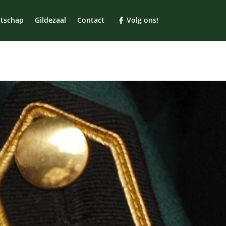
tschap
Gildezaal
Contact
Volg ons!

en.
ber